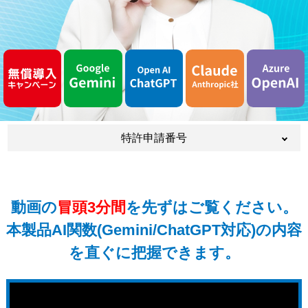
特許申請番号
特許申請番号:2023-077721/2023-087873/2023-
088012/2023-096675/2023-096714/2023-
109995/2023-135103/2023-125216/2023-
動画の
冒頭3分間
を先ずはご覧ください。
125245/2023-125317/2023-135161/2023-
172418/2023-172476/2023-172528/2023-
本製品AI関数(Gemini/ChatGPT対応)の内容
192094/2023-192146/2023-192213/2023-
を直ぐに把握できます。
205335/2024-005141/2024-027994/2024-
067340/2024-075578/2024-067340/2024-
075578/2024-082269/2024-082269/2024-
075578/2024-067340/2024-156540/2024-