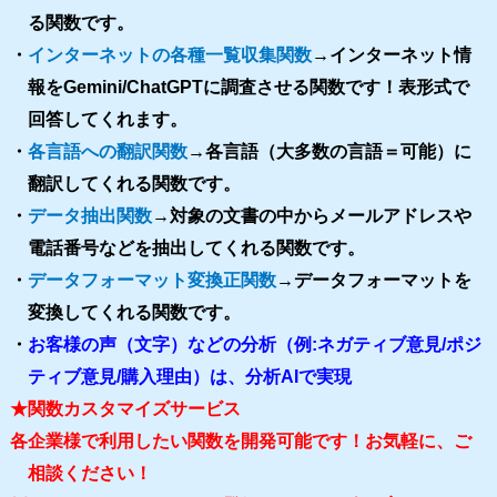
る関数です。
・
インターネットの各種一覧収集関数
→インターネット情
報をGemini/ChatGPTに調査させる関数です！表形式で
回答してくれます。
・
各言語への翻訳関数
→各言語（大多数の言語＝可能）に
翻訳してくれる関数です。
・
データ抽出関数
→対象の文書の中からメールアドレスや
電話番号などを抽出してくれる関数です。
・
データフォーマット変換正関数
→データフォーマットを
変換してくれる関数です。
・
お客様の声（文字）などの分析（例:ネガティブ意見/ポジ
ティブ意見/購入理由）は、分析AIで実現
★関数カスタマイズサービス
各企業様で利用したい関数を開発可能です！お気軽に、ご
相談ください！