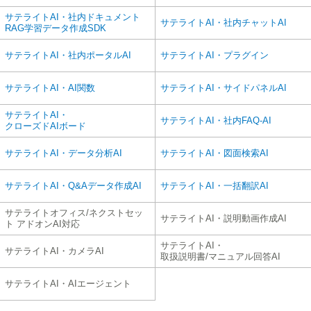
サテライトAI・社内ドキュメント
サテライトAI・社内チャットAI
RAG学習データ作成SDK
サテライトAI・社内ポータルAI
サテライトAI・プラグイン
サテライトAI・AI関数
サテライトAI・サイドパネルAI
サテライトAI・
サテライトAI・社内FAQ-AI
クローズドAIボード
サテライトAI・データ分析AI
サテライトAI・図面検索AI
サテライトAI・Q&Aデータ作成AI
サテライトAI・一括翻訳AI
サテライトオフィス/ネクストセッ
サテライトAI・説明動画作成AI
ト アドオンAI対応
サテライトAI・
サテライトAI・カメラAI
取扱説明書/マニュアル回答AI
サテライトAI・AIエージェント