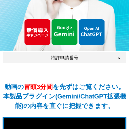
特許申請番号
特許申請番号:2023-077721/2023-087873/2023-
088012/2023-096675/2023-096714/2023-
109995/2023-135103/2023-125216/2023-
動画の
冒頭3分間
を先ずはご覧ください。
125245/2023-125317/2023-135161/2023-
172418/2023-172476/2023-172528/2023-
本製品プラグイン(Gemini/ChatGPT拡張機
192094/2023-192146/2023-192213/2023-
能)の内容を直ぐに把握できます。
205335/2024-005141/2024-027994/2024-
067340/2024-075578/2024-067340/2024-
075578/2024-082269/2024-082269/2024-
075578/2024-067340/2024-156540/2024-