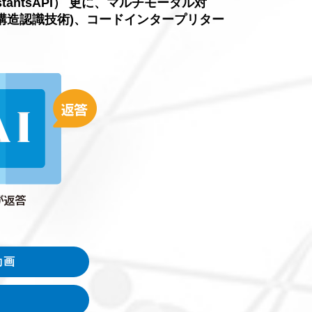
ssistantsAPI） 更に、マルチモーダル対
ック構造認識技術)、コードインタープリター
動画