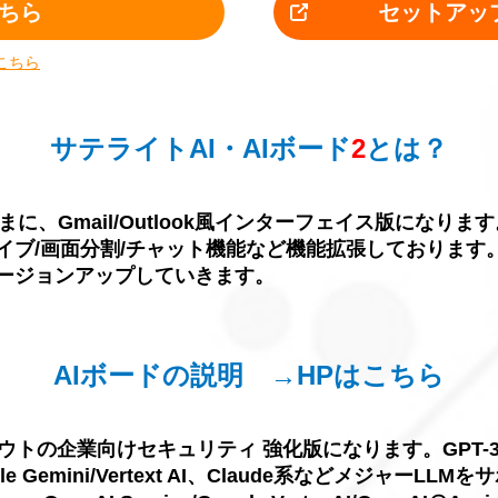
ちら
セットアッ
こちら
サテライトAI・AIボード
2
とは？
、Gmail/Outlook風インターフェイス版になります
カイブ/画面分割/チャット機能など機能拡張しております
にバージョンアップしていきます。
AIボードの説明
→HPはこちら
ウトの企業向けセキュリティ 強化版になります。GPT-3.5-Tu
、Google Gemini/Vertext AI、Claude系などメ