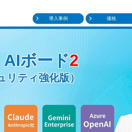
導入事例
価格
・
AIボード
2
キュリティ強化版）