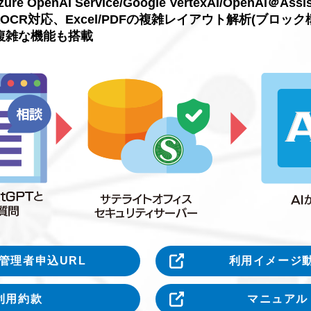
enAI Service/Google VertexAI/OpenAI＠A
OCR対応、Excel/PDFの複雑レイアウト解析(ブロ
複雑な機能も搭載
管理者
申込URL
利用イメージ
利用約款
マニュアル