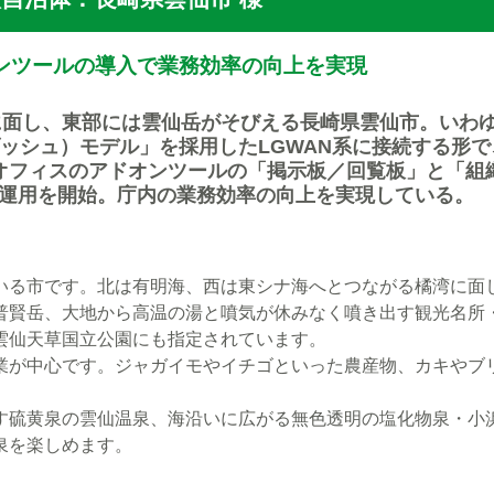
/アドオンツールの導入で業務効率の向上を実現
に面し、東部には雲仙岳がそびえる長崎県雲仙市。いわ
ッシュ）モデル」を採用したLGWAN系に接続する形で、G
イトオフィスのアドオンツールの「掲示板／回覧板」と「組
本格運用を開始。庁内の業務効率の向上を実現している。
いる市です。北は有明海、西は東シナ海へとつながる橘湾に面
普賢岳、大地から高温の湯と噴気が休みなく噴き出す観光名所
雲仙天草国立公園にも指定されています。
業が中心です。ジャガイモやイチゴといった農産物、カキやブ
す硫黄泉の雲仙温泉、海沿いに広がる無色透明の塩化物泉・小
泉を楽しめます。