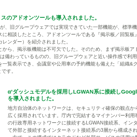
トオフィスのアドオンツールも導入されました。
っていますが、旧グループウェアでは実現できていた一部機能が、標準
スに相談したところ、アドオンツールである『掲示板／回覧板
カレンダー）を紹介されました。
とから、掲示板機能は不可欠でした。そのため、まず掲示板ア
ンダー機能は備わっているものの、旧グループウェアと近い操作感で利
を一覧表示でき、会議室や公用車の予約機能も備えた「組織&
とです。
α’ダッシュモデルを採用しLGWAN系に接続しGoogle 
を導入されました。
地方自治体のネットワークは、セキュリティ確保の観点か
広く採用されています。庁内で完結するマイナンバー利用
の行政専用ネットワークに接続するLGWAN接続系、イン
て外部と接続するインターネット接続系の3層から構成さ