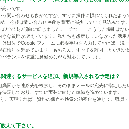
が高いです。
いう問い合わせも多かですが、すぐに操作に慣れてくれたよう
能し始め、今後は問い合わせ件数も着実に減少していく見込みです
月ほどで減少傾向に転じました。一方で、「こうした機能はな
向きな質問が増えています。私たちも想定していなかった活用
外出先でGoogle フォームに必要事項を入力しておけば、帰
現在検討を進めています。もちろん、すべてを許可したい思い
のバランスを慎重に見極めながら対応しています。
ツールに関連するサービスを追加、新規導入される予定は？
組織図から連絡先を検索し、そのままメールの宛先に指定した
を決定しており、すでに実装に向けた準備を進めています。
しており、実現すれば、資料の保存や検索の効率化を通じて、職員
ば教えて下さい。