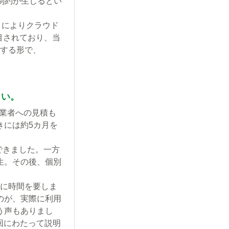
制約が生じるとい
トによりクラウド
目されており、当
続する形で、
さい。
事業者への見積も
きには約5カ月を
できました。一方
生。その後、個別
成に時間を要しま
のが、実際に利用
う声もありまし
回にわたって説明