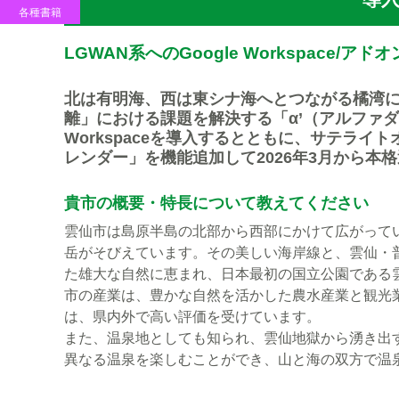
各種書籍
LGWAN系へのGoogle Workspace
北は有明海、西は東シナ海へとつながる橘湾
離」における課題を解決する「α’（アルファダ
Workspaceを導入するとともに、サテラ
レンダー」を機能追加して2026年3月から
貴市の概要・特長について教えてください
雲仙市は島原半島の北部から西部にかけて広がって
岳がそびえています。その美しい海岸線と、雲仙・
た雄大な自然に恵まれ、日本最初の国立公園である
市の産業は、豊かな自然を活かした農水産業と観光
は、県内外で高い評価を受けています。
また、温泉地としても知られ、雲仙地獄から湧き出
異なる温泉を楽しむことができ、山と海の双方で温