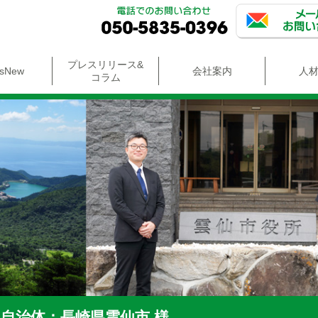
プレスリリース&
'sNew
会社案内
人
コラム
自治体：長崎県雲仙市 様