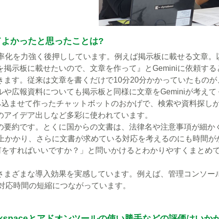
入してよかったと思ったことは?
務効率化を力強く後押ししています。例えば掲示板に載せる文章
掲示板に載せたいので、文章を作って』とGeminiに依頼す
ます。従来は文章を書くだけで10分20分かかっていたものが
や広報資料についても掲示板と同様に文章をGeminiが考えて
を読み込ませて作ったチャットボットのおかげで、検索や資料探し
のアイデア出しなど多彩に使われています。
の要約です。とくに国からの文書は、法律名や注意事項が細か
以上かかり、さらに文書が求めている対応を考えるのにも時間が
ては何をすればいいですか？」と問いかけるとわかりやすくまとめ
さまざまな導入効果を実感しています。例えば、管理コンソー
、対応時間の短縮につながっています。
orkspaceとアドオンツールの使い勝手などの評価はいか