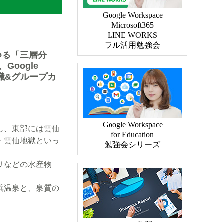
ゆる「三層分
oogle
織&グループカ
し、東部には雲仙
・雲仙地獄といっ
リなどの水産物
浜温泉と、泉質の