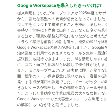
Google Workspaceを導入したきっかけは?
従来利用していたグループウェアが2025年度でサ
から、新たな基盤への更新が必要となっていました
ウェアをクラウドで構築することを検討しました。
害時や非常時にも庁舎に出向くことなく自宅から業
きるほか、職員の業務効率化にもつながると考えた
クラウド移行を前提に検討を進め、複数の製品を比
Google Workspaceの導入が決定しました。Google
治体業務で利用するさまざまなツールを集約・最適
拡張性にも期待できます。また、AIを活用しやすい
に、コスト面でも他製品と比較して優位性がありま
また、旧グループウェアは行政実務に即した堅牢な
面、標準のメール保存容量に限りがあり、容量を拡
発生する点が運用の課題でした。メールボックスの
きないケースが頻発し、その都度不要なメールを削
た。こうした非効率な作業は職員の大きな負担とな
Google Workspaceでは大容量ストレージを利
の解消にもつながると期待しました。