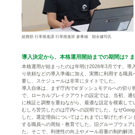
総務部 行革推進課 行革推進班 参事補 朝永健司氏
導入決定から、本格運用開始までの期間は? 
本格運用が始まったのは年明け2026年3月です。
り依頼などの導入準備に加え、実際に利用する職員
要し、スケジュールは非常にタイトでした。
導入自体は、まず庁内でα’ダッシュモデルへの切
で、ローカルブレイクアウトの設定では、当初、通
に検証と調整を重ねながら、最適な設定を模索して
むしろ苦労したのは庁内への説明でした。なぜGoogl
した。選定理由についてはこれまでに挙げたポイン
する職員への周知・教育でした。旧グループウェア
た。そこで、利便性の向上やメール容量の制約解消