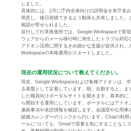
しました。
具体的には、2月に庁内全体向けの説明会を本庁舎
用意し、後日視聴できるよう動画も共有しました。さ
相談が寄せられました。
並行して行革推進班では、Google Workspa
ウェアからのメール移行時に発生したトラブル対応
アドオン活用に関するきめ細かな支援が提供され、大き
Workspaceの本格運用がスタートしました。
現在の運用状況について教えてください。
現在、Google Workspaceおよび各種アドオン
る基盤として定着しています。朝、出勤すると、まずG
した職員向けポータルサイトを開きます。基本的に
ら開始する運用にしています。ポータルにはアドオ
連絡事項や未読情報を確認します。会議室や公用車
組織カレンダーのリンクから行います。Chatの利
ールについても、Gmailで容量を気にすることなく
め、業務時間の削減につながっています。