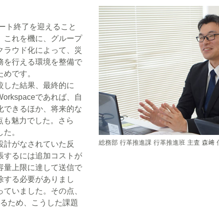
ポート終了を迎えること
。これを機に、グループ
クラウド化によって、災
務を行える環境を整備で
ためです。
較した結果、最終的に
 Workspaceであれば、自
化できるほか、将来的な
点も魅力でした。さら
した。
総務部 行革推進課 行革推進班 主査 森﨑 
設計がなされていた反
張するには追加コストが
容量上限に達して送信で
除する必要がありまし
っていました。その点、
用できるため、こうした課題