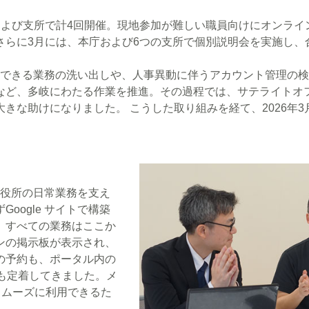
および支所で計4回開催。現地参加が難しい職員向けにオンライ
らに3月には、本庁および6つの支所で個別説明会を実施し、合
ceで実現できる業務の洗い出しや、人事異動に伴うアカウント管理の
など、多岐にわたる作業を推進。その過程では、サテライトオ
な助けになりました。 こうした取り組みを経て、2026年3月、
は、市役所の日常業務を支え
oogle サイトで構築
、すべての業務はここか
ンの掲示板が表示され、
の予約も、ポータル内の
用も定着してきました。メ
スムーズに利用できるた