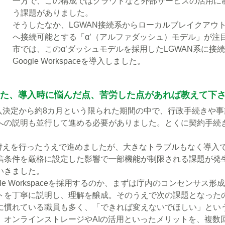
一方で、この構成ではクラウドなど外部サービスの活用に
う課題がありました。
そうしたなか、LGWAN接続系からローカルブレイクアウ
へ接続可能とする「α’（アルファダッシュ）モデル」が注
市では、このα’ダッシュモデルを採用したLGWAN系に接
Google Workspaceを導入しました。
また、導入時に悩んだ点、苦労した点があれば教えて下
導入決定から約8カ月という限られた期間の中で、行政手続きや
への説明も並行して進める必要がありました。とくに契約手続
り替えを行ったうえで進めましたが、大きなトラブルもなく導入
信条件を厳格に設定した影響で一部機能が制限される課題が発
いきました。
e Workspaceを採用するのか、まずは庁内のコンセンサス形
トを丁寧に説明し、理解を醸成。そのうえで次の課題となった
に慣れている職員も多く、「できれば変えないでほしい」とい
、オンラインストレージやAIの活用といったメリットを、複数