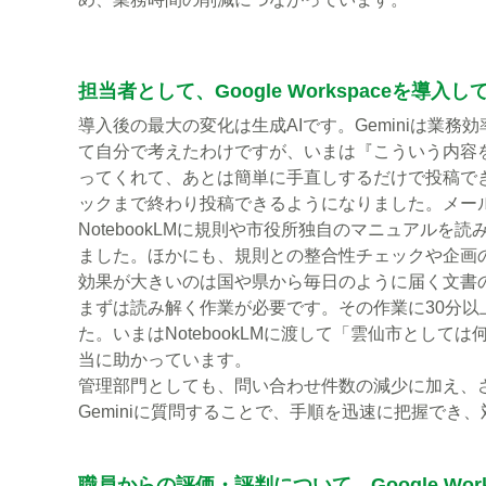
担当者として、Google Workspaceを導
導入後の最大の変化は生成AIです。Geminiは業
て自分で考えたわけですが、いまは『こういう内容を
ってくれて、あとは簡単に手直しするだけで投稿でき
ックまで終わり投稿できるようになりました。メール
NotebookLMに規則や市役所独自のマニュアル
ました。ほかにも、規則との整合性チェックや企画
効果が大きいのは国や県から毎日のように届く文書
まずは読み解く作業が必要です。その作業に30分
た。いまはNotebookLMに渡して「雲仙市とし
当に助かっています。
管理部門としても、問い合わせ件数の減少に加え、
Geminiに質問することで、手順を迅速に把握でき
職員からの評価・評判について。Google W