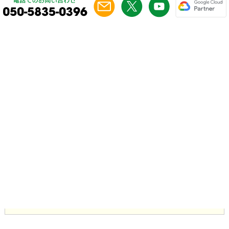
特許第7748060号
『サテライトオフィス・サンクスカード&
ポイント for LINE WORKS』とは
『サテライトオフィス・サンクスカード&ポイント for LINE
WORKS』とは、社員同士のありがとう！の気持ちをデジタ
ルカードで送ったり、サンクスポイントとして送る機能に
なります。是非、社員同士のコミュニケーションアップに
ご活用ください！
（導入社数は近日公開予定）