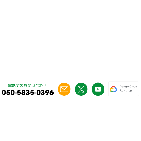
ドキュメント関連
利用方法
サイト利用アイコン集
G Suite Script関連
Google ドキュメント関連
Google ドキュメント関連
テンプレート集
議事録テンプレート
開く
（Google 文書）
2020/12/01
交通費清算書テンプレート
開く
（Google 文書）
2020/12/01