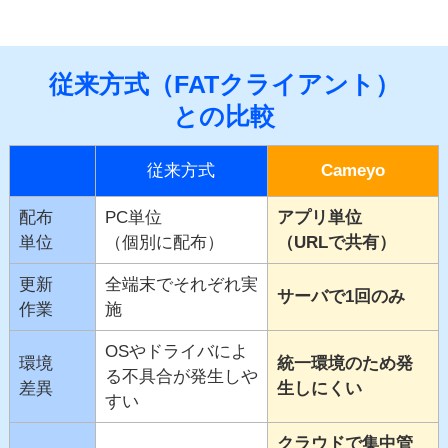
従来方式（FATクライアント）
との比較
従来方式
Cameyo
配布
PC単位
アプリ単位
単位
（個別に配布）
（URLで共有）
更新
全端末でそれぞれ実
サーバで1回のみ
作業
施
OSやドライバによ
環境
統一環境のため発
る不具合が発生しや
差異
生しにくい
すい
クラウドで集中管