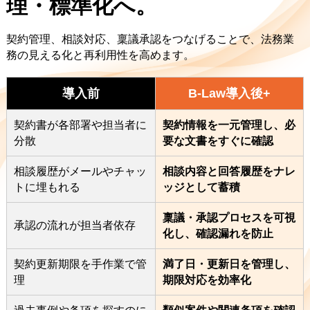
理・標準化へ。
契約管理、相談対応、稟議承認をつなげることで、法務業
務の見える化と再利用性を高めます。
導入前
B-Law導入後+
契約書が各部署や担当者に
契約情報を一元管理し、必
分散
要な文書をすぐに確認
相談履歴がメールやチャッ
相談内容と回答履歴をナレ
トに埋もれる
ッジとして蓄積
稟議・承認プロセスを可視
承認の流れが担当者依存
化し、確認漏れを防止
契約更新期限を手作業で管
満了日・更新日を管理し、
理
期限対応を効率化